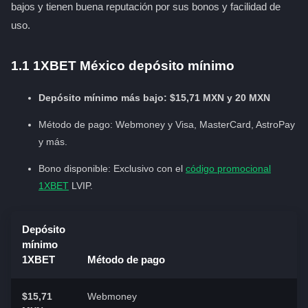
bajos y tienen buena reputación por sus bonos y facilidad de
uso.
1.1
1XBET México depósito mínimo
Depósito mínimo más bajo: $15,71 MXN y 20 MXN
Método de pago: Webmoney y Visa, MasterCard, AstroPay
y más.
Bono disponible: Exclusivo con el
código promocional
1XBET
LVIP
.
Depósito
mínimo
1XBET
Método de pago
$15,71
Webmoney