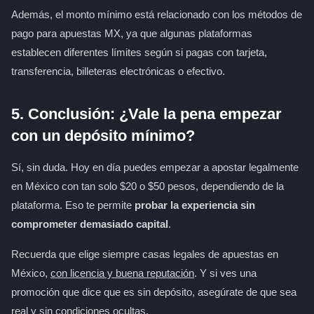
Además, el monto mínimo está relacionado con los métodos de
pago para apuestas MX, ya que algunas plataformas
establecen diferentes límites según si pagas con tarjeta,
transferencia, billeteras electrónicas o efectivo.
5.
Conclusión: ¿Vale la pena empezar
con un depósito mínimo?
Sí, sin duda. Hoy en día puedes empezar a apostar legalmente
en México con tan solo $20 o $50 pesos, dependiendo de la
plataforma. Eso te permite
probar la experiencia sin
comprometer demasiado capital
.
Recuerda que elige siempre casas legales de apuestas en
México,
con licencia y buena reputación
. Y si ves una
promoción que dice que es sin depósito, asegúrate de que sea
real y sin condiciones ocultas.