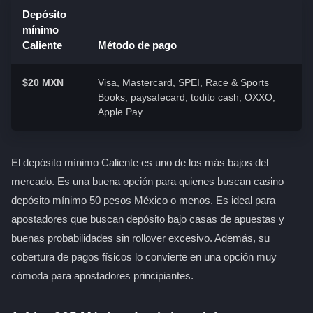
Depósito
mínimo
Caliente
Método de pago
$20 MXN
Visa, Mastercard, SPEI, Race & Sports
Books, paysafecard, todito cash, OXXO,
Apple Pay
El depósito mínimo Caliente es uno de los más bajos del
mercado. Es una buena opción para quienes buscan casino
depósito mínimo 50 pesos México o menos. Es ideal para
apostadores que buscan depósito bajo casas de apuestas y
buenas probabilidades sin rollover excesivo. Además, su
cobertura de pagos físicos lo convierte en una opción muy
cómoda para apostadores principiantes.