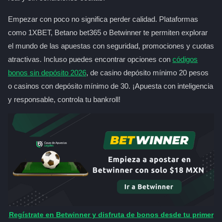
Empezar con poco no significa perder calidad. Plataformas
como 1XBET, Betano bet365 o Betwinner te permiten explorar
el mundo de las apuestas con seguridad, promociones y cuotas
atractivas. Incluso puedes encontrar opciones con
códigos
bonos sin depósito 2026
, de casino depósito mínimo 20 pesos
o casinos con depósito mínimo de 30. ¡Apuesta con inteligencia
y responsable, controla tu bankroll!
Regístrate en Betwinner y disfruta de bonos desde tu primer