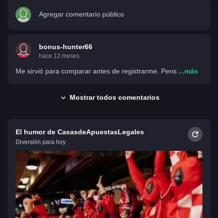
Agregar comentario público
bonus-hunter66
hace 12 meses
Me sirvió para comparar antes de registrarme. Pens
...más
Mostrar todos comentarios
El humor de CasasdeApuestasLegales
Diversión para hoy