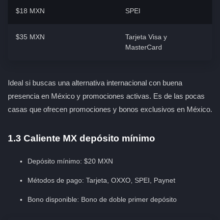
$18 MXN
SPEI
$35 MXN
Tarjeta Visa y
MasterCard
Ideal si buscas una alternativa internacional con buena
presencia en México y promociones activas. Es de las pocas
casas que ofrecen promociones y bonos exclusivos en México.
1.3
Caliente MX depósito mínimo
Depósito mínimo: $20 MXN
Métodos de pago: Tarjeta, OXXO, SPEI, Paynet
Bono disponible: Bono de doble primer depósito