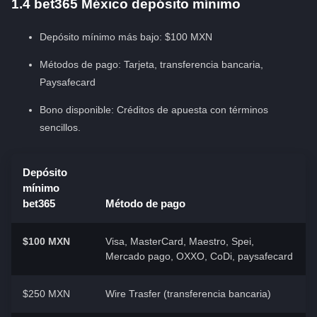
1.4
bet365 México depósito mínimo
Depósito mínimo más bajo: $100 MXN
Métodos de pago: Tarjeta, transferencia bancaria,
Paysafecard
Bono disponible: Créditos de apuesta con términos
sencillos.
Depósito
mínimo
bet365
Método de pago
$100 MXN
Visa, MasterCard, Maestro, Spei,
Mercado pago, OXXO, CoDi, paysafecard
$250 MXN
Wire Trasfer (transferencia bancaria)