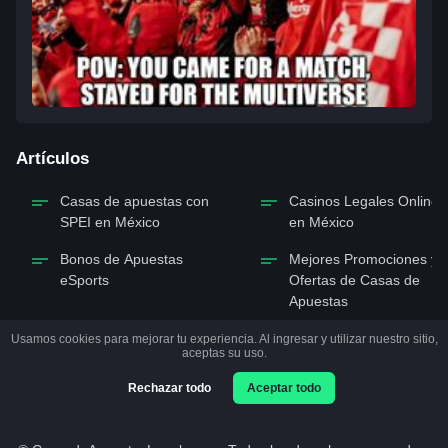
Artículos
Casas de apuestas con
Casinos Legales Online
SPEI en México
en México
Bonos de Apuestas
Mejores Promociones y
eSports
Ofertas de Casas de
Apuestas
Usamos cookies para mejorar tu experiencia. Al ingresar y utilizar nuestro sitio,
aceptas su uso.
Rechazar todo
Aceptar todo