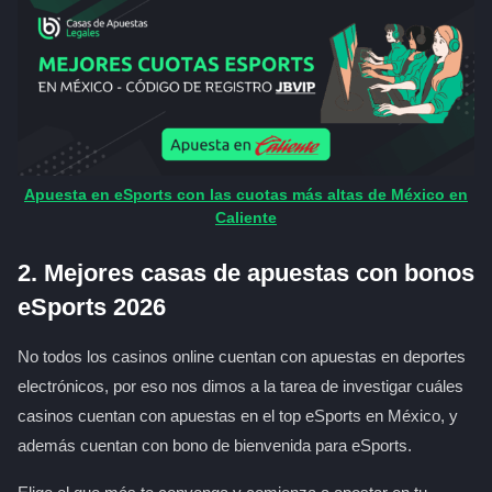
Apuesta en eSports con las cuotas más altas de México en
Caliente
2.
Mejores casas de apuestas con bonos
eSports 2026
No todos los casinos online cuentan con apuestas en deportes
electrónicos, por eso nos dimos a la tarea de investigar cuáles
casinos cuentan con apuestas en el top eSports en México, y
además cuentan con bono de bienvenida para eSports.