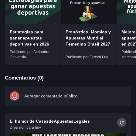
Estrategias para
Pronóstico, Momios y
Mejore
ganar apuestas
Apuestas Mundial
apuest
deportivas en 2026
Femenino Brasil 2027
en 202
Publicado por Alejandra
Publicad
Chavarría
Publicado por Gizech Luy
Marchan
Comentarios (0)
Agregar comentario público
El humor de CasasdeApuestasLegales
Diversión para hoy