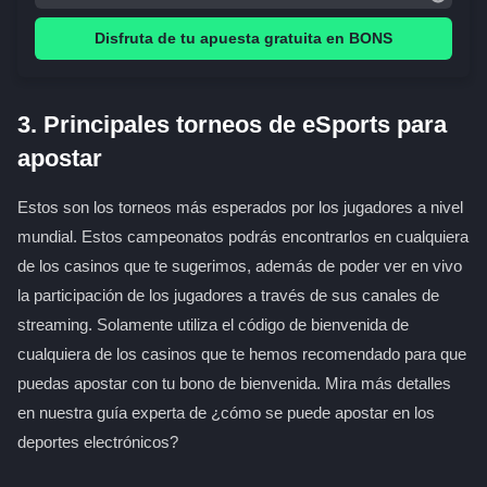
Disfruta de tu apuesta gratuita en BONS
3.
Principales torneos de eSports para
apostar
Estos son los torneos más esperados por los jugadores a nivel
mundial. Estos campeonatos podrás encontrarlos en cualquiera
de los casinos que te sugerimos, además de poder ver en vivo
la participación de los jugadores a través de sus canales de
streaming. Solamente utiliza el código de bienvenida de
cualquiera de los casinos que te hemos recomendado para que
puedas apostar con tu bono de bienvenida. Mira más detalles
en nuestra guía experta de ¿cómo se puede apostar en los
deportes electrónicos?