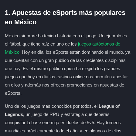
1.
Apuestas de eSports más populares
en México
México siempre ha tenido historia con el juego. Un ejemplo es
el fútbol, que tiene raíz en uno de los
juegos autóctonos de
México
. Hoy en día, los eSports están dominando el mundo, ya
que cuentan con un gran público de las crecientes disciplinas
que hay. Es el mismo público quien ha elegido los grandes
juegos que hoy en día los casinos online nos permiten apostar
en ellos y además nos ofrecen promociones en apuestas de
eSports.
Uno de los juegos más conocidos por todos, el
League of
Legends
, un juego de RPG y estrategia que deberás
conquistar la base enemiga en duelos de 5v5. Hay torneos
mundiales prácticamente todo el año, y en algunos de ellos