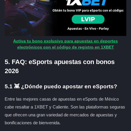
Activa tu bono exclusivo para apuestas en deportes
electrónicos con el código de registro en 1XBET
5.
FAQ: eSports apuestas con bonos
2026
5.1
👾 ¿Dónde puedo apostar en eSports?
Entre las mejores casas de apuestas en eSports de México
cabe resaltar a 1XBET y Caliente. Son las plataformas seguras
que ofrecen una gran variedad de mercados de apuestas y
bonificaciones de bienvenida.