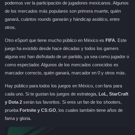
podemos ver la participación de jugadores mexicanos. Algunos
de los mercados más populares son primera muerte, quién
ganará, cuántos rounds ganarán y hándicap asiático, entre
otros.
Otro eSport que tiene mucho público en México es
FIFA
. Este
juego ha existido desde hace décadas y todos los gamers
alguna vez han disfrutado de un partido, ya sea como jugador o
como espectador. Algunos de los mercados conocidos es
marcador correcto, quién ganará, marcador en 0 y otros más.
Hay público para todos los juegos en México, con fans para
cada uno. Si te gustan los juegos de estrategia,
LoL, StarCraft
y Dota 2
serán tus favoritos. Si eres un fan de los shooters,
prueba
Fortnite y CS:GO
, los cuales también tiene años de
fama y gloria.