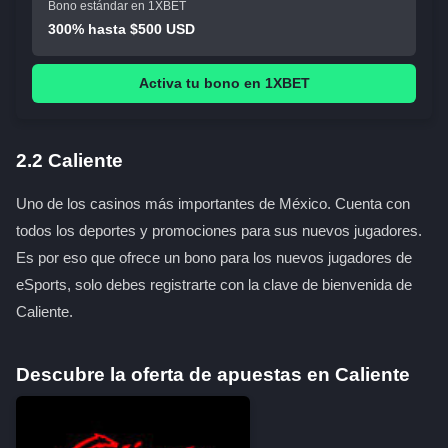
Bono estándar en 1XBET
300% hasta $500 USD
Activa tu bono en 1XBET
2.2
Caliente
Uno de los casinos más importantes de México. Cuenta con
todos los deportes y promociones para sus nuevos jugadores.
Es por eso que ofrece un bono para los nuevos jugadores de
eSports, solo debes registrarte con la clave de bienvenida de
Caliente.
Descubre la oferta de apuestas en Caliente