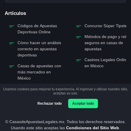
Artículos
Códigos de Apuestas
Concurso Súper Tipster
Deportivas Online
Métodos de pago y retiro
Cómo hacer un análisis
seguros en casas de
correcto en apuestas
apuestas
deportivas
Casinos Legales Online
Casas de apuestas con
en México
más mercados en
México
Usamos cookies para mejorar tu experiencia. Al ingresar y utilizar nuestro sitio,
aceptas su uso.
Rechazar todo
Aceptar todo
© CasasdeApuestasLegales.mx. Todos los derechos reservados.
Usando este sitio aceptas las
Condiciones del Sitio Web
.