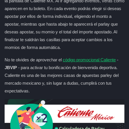
la pantalla de Caliente MX. Al ir agregando eventos, verás cómo
aparecen en tu boleto. En cada evento podrás elegir si deseas
apostar por ellos de forma individual, eligiendo el monto a
apostar, mientras que hasta abajo te aparecerá el parlay que
deseas apostar, su momio y el total del importe apostado. Al
finalizar te saldrán las casillas para aceptar cambios a los
momios de forma automática.
No te olvides de aprovechar el
código promocional Caliente
-
JBVIP
- para activar tu bonificación de bienvenida deportiva.
Caliente es una de las mejores casas de apuestas parley del
mercado mexicano y, sin lugar a dudas, cumplirá con tus
expectativas.