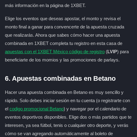
más información en la página de 1XBET.
Elige los eventos que deseas apostar, el monto y revisa el
monto final a ganar para convencerte de la apuesta cruzada
que realizarás. Ahora que sabes cómo hacer una apuesta
combinada en 1XBET completa tu registro en esta casa de
apuestas con el 1XBET México código de registro
(
LVIP
) para
beneficiarte de los momios y las promociones de parlays.
6.
Apuestas combinadas en Betano
Hacer una apuesta combinada en Betano es muy sencillo y
rápido. Solo debes iniciar sesión en tu cuenta (o registrarte con
el
codigo promocional Betano
) y navegar por el calendario de
eventos deportivos disponibles. Elige dos o más partidos que te
interesen, ya sea fútbol, tenis o cualquier otro deporte, y verás
cómo se van agregando automáticamente al boleto de