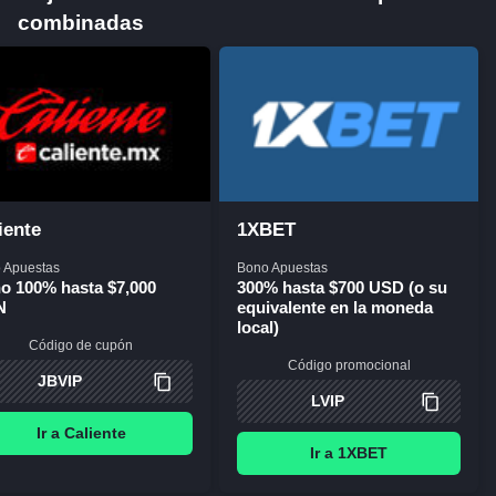
combinadas
iente
1XBET
 Apuestas
Bono Apuestas
o 100% hasta $7,000
300% hasta $700 USD (o su
N
equivalente en la moneda
local)
Código de cupón
Código promocional
JBVIP
LVIP
Ir a Caliente
Ir a 1XBET