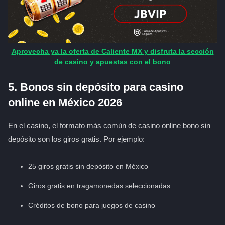
Aprovecha ya la oferta de Caliente MX y disfruta la sección
de casino y apuestas con el bono
5.
Bonos sin depósito para casino
online en México 2026
En el casino, el formato más común de casino online bono sin
depósito son los giros gratis. Por ejemplo:
25 giros gratis sin depósito en México
Giros gratis en tragamonedas seleccionadas
Créditos de bono para juegos de casino