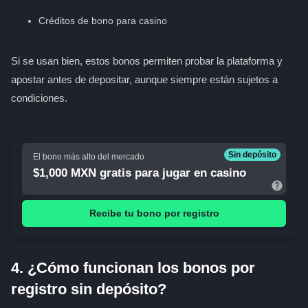
Créditos de bono para casino
Si se usan bien, estos bonos permiten probar la plataforma y
apostar antes de depositar, aunque siempre están sujetos a
condiciones.
Sin depósito
El bono más alto del mercado
$1,000 MXN gratis para jugar en casino
Recibe tu bono por registro
4.
¿Cómo funcionan los bonos por
registro sin depósito?