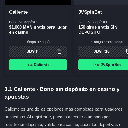
Caliente
JVSpinBet
Bono Sin depósito
Bono Sin depósito
$1,000 MXN gratis para jugar
150 giros gratis SIN
en casino
DEPÓSITO
Código de cupón
Código promocional
JBVIP
JBVIP10
Ir a Caliente
Ir a JVSpinBet
1.1
Caliente - Bono sin depósito en casino y
apuestas
Caliente es una de las opciones más completas para jugadores
mexicanos. Al registrarte, puedes acceder a un bono por
registro sin depósito, válido para casino, apuestas deportivas o