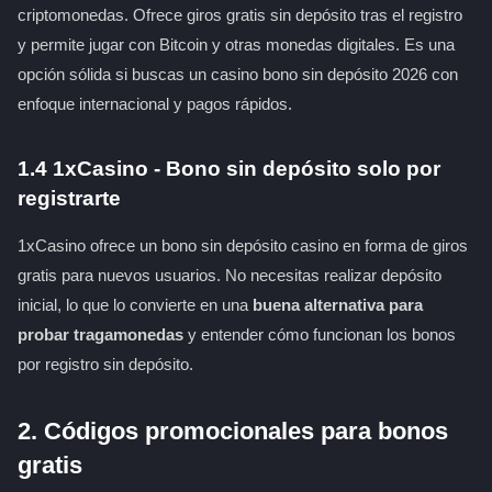
criptomonedas. Ofrece giros gratis sin depósito tras el registro
y permite jugar con Bitcoin y otras monedas digitales. Es una
opción sólida si buscas un casino bono sin depósito 2026 con
enfoque internacional y pagos rápidos.
1.4
1xCasino - Bono sin depósito solo por
registrarte
1xCasino ofrece un bono sin depósito casino en forma de giros
gratis para nuevos usuarios. No necesitas realizar depósito
inicial, lo que lo convierte en una
buena alternativa para
probar tragamonedas
y entender cómo funcionan los bonos
por registro sin depósito.
2.
Códigos promocionales para bonos
gratis