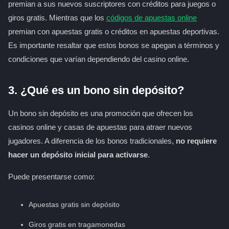
premian a sus nuevos suscriptores con créditos para juegos o
giros gratis. Mientras que los
códigos de apuestas online
premian con apuestas gratis o créditos en apuestas deportivas.
Es importante resaltar que estos bonos se apegan a términos y
condiciones que varían dependiendo del casino online.
3.
¿Qué es un bono sin depósito?
Un bono sin depósito es una promoción que ofrecen los
casinos online y casas de apuestas para atraer nuevos
jugadores. A diferencia de los bonos tradicionales,
no requiere
hacer un depósito inicial para activarse
.
Puede presentarse como:
Apuestas gratis sin depósito
Giros gratis en tragamonedas