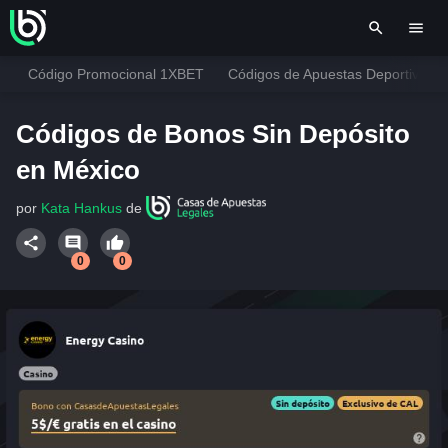
Código Promocional 1XBET
Códigos de Apuestas Deportivas O
Códigos de Bonos Sin Depósito
en México
por
Kata Hankus
de
0
0