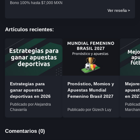
Bono 100% hasta $7,000 MXN
Ver reseña >
Artículos recientes:
Estrategias para
Pronóstico, Momios y
Mejore
ganar apuestas
Apuestas Mundial
apuest
deportivas en 2026
Femenino Brasil 2027
en 202
Publicado por Alejandra
Publicad
Chavarría
Publicado por Gizech Luy
Marchan
Comentarios (0)