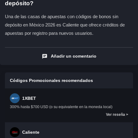
depósito?
Una de las casas de apuestas con códigos de bonos sin
depósito en México 2026 es Caliente que ofrece créditos de
apuestas por registro para nuevos usuarios.
Añadir un comentario
Códigos Promocionales recomendados
1XBET
300% hasta $700 USD (o su equivalente en la moneda local)
Ver reseña >
Caliente