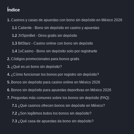
Índice
1.
Casinos y casas de apuestas con bono sin depósito en México 2026
1.1
Caliente - Bono sin depósito en casino y apuestas
1.2
JVSpinBet - Giros gratis sin depósito
1.3
BitStarz - Casino online con bono sin depósito
1.4
1xCasino - Bono sin depósito solo por registrarte
2.
Códigos promocionales para bonos gratis
3.
¿Qué es un bono sin depósito?
4.
¿Cómo funcionan los bonos por registro sin depósito?
5.
Bonos sin depósito para casino online en México 2026
6.
Bonos sin depósito para apuestas deportivas en México 2026
7.
Preguntas más comunes sobre los bonos sin depósito (FAQ)
7.1
¿Qué casinos ofrecen bonos sin depósito en México?
7.2
¿Son legítimos todos los bonos sin depósito?
7.3
¿Qué casa de apuestas da bono sin depósito?