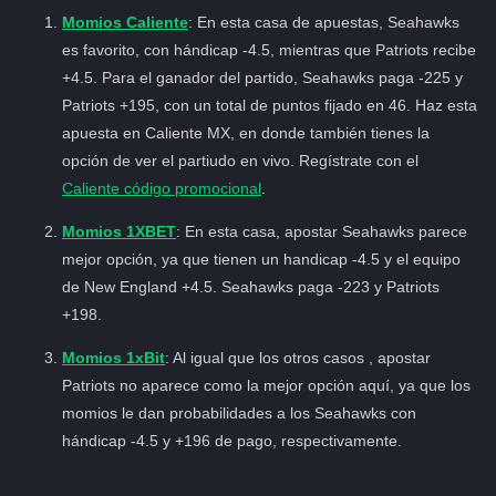
Momios Caliente
: En esta casa de apuestas, Seahawks
es favorito, con hándicap -4.5, mientras que Patriots recibe
+4.5. Para el ganador del partido, Seahawks paga -225 y
Patriots +195, con un total de puntos fijado en 46. Haz esta
apuesta en Caliente MX, en donde también tienes la
opción de ver el partiudo en vivo. Regístrate con el
Caliente código promocional
.
Momios 1XBET
: En esta casa, apostar Seahawks parece
mejor opción, ya que tienen un handicap -4.5 y el equipo
de New England +4.5. Seahawks paga -223 y Patriots
+198.
Momios 1xBit
: Al igual que los otros casos , apostar
Patriots no aparece como la mejor opción aquí, ya que los
momios le dan probabilidades a los Seahawks con
hándicap -4.5 y +196 de pago, respectivamente.