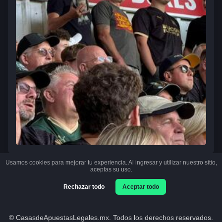
Usamos cookies para mejorar tu experiencia. Al ingresar y utilizar nuestro sitio,
aceptas su uso.
Rechazar todo
Aceptar todo
© CasasdeApuestasLegales.mx. Todos los derechos reservados.