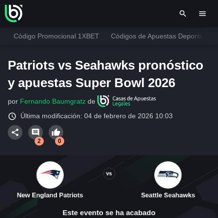
Código Promocional 1XBET
Códigos de Apuestas Deportivas O
Patriots vs Seahawks pronóstico
y apuestas Super Bowl 2026
por
Fernando Baumgratz
de
Última modificación:
04 de febrero de 2026 10:03
2
0