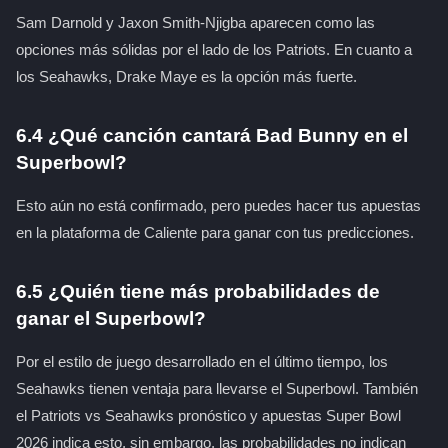
Sam Darnold y Jaxon Smith-Njigba aparecen como las
opciones más sólidas por el lado de los Patriots. En cuanto a
los Seahawks, Drake Maye es la opción más fuerte.
6.4
¿Qué canción cantará Bad Bunny en el
Superbowl?
Esto aún no está confirmado, pero puedes hacer tus apuestas
en la plataforma de Caliente para ganar con tus predicciones.
6.5
¿Quién tiene más probabilidades de
ganar el Superbowl?
Por el estilo de juego desarrollado en el último tiempo, los
Seahawks tienen ventaja para llevarse el Superbowl. También
el Patriots vs Seahawks pronóstico y apuestas Super Bowl
2026 indica esto, sin embargo, las probabilidades no indican