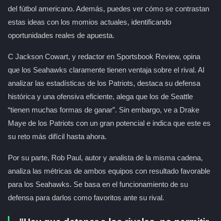
del fútbol americano. Además, puedes ver cómo se contrastan
estas ideas con los momios actuales, identificando
oportunidades reales de apuesta.
C Jackson Cowart, y redactor en Sportsbook Review, opina
que los Seahawks claramente tienen ventaja sobre el rival. Al
analizar las estadísticas de los Patriots, destaca su defensa
histórica y una ofensiva eficiente, alega que los de Seattle
“tienen muchas formas de ganar”. Sin embargo, ve a Drake
Maye de los Patriots con un gran potencial e indica que este es
su reto más difícil hasta ahora.
Por su parte, Rob Paul, autor y analista de la misma cadena,
analiza las métricas de ambos equipos con resultado favorable
para los Seahawks. Se basa en el funcionamiento de su
defensa para darlos como favoritos ante su rival.