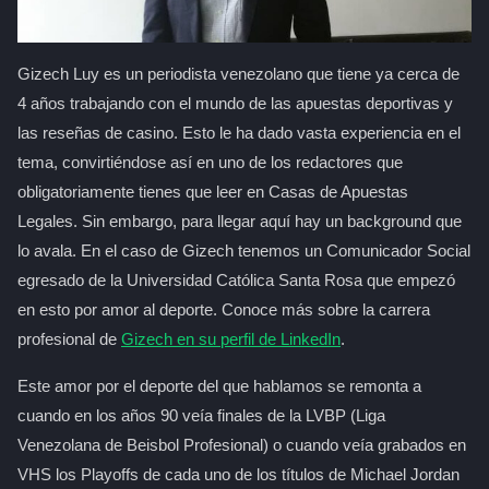
Gizech Luy es un periodista venezolano que tiene ya cerca de
4 años trabajando con el mundo de las apuestas deportivas y
las reseñas de casino. Esto le ha dado vasta experiencia en el
tema, convirtiéndose así en uno de los redactores que
obligatoriamente tienes que leer en Casas de Apuestas
Legales. Sin embargo, para llegar aquí hay un background que
lo avala. En el caso de Gizech tenemos un Comunicador Social
egresado de la Universidad Católica Santa Rosa que empezó
en esto por amor al deporte. Conoce más sobre la carrera
profesional de
Gizech en su perfil de LinkedIn
.
Este amor por el deporte del que hablamos se remonta a
cuando en los años 90 veía finales de la LVBP (Liga
Venezolana de Beisbol Profesional) o cuando veía grabados en
VHS los Playoffs de cada uno de los títulos de Michael Jordan