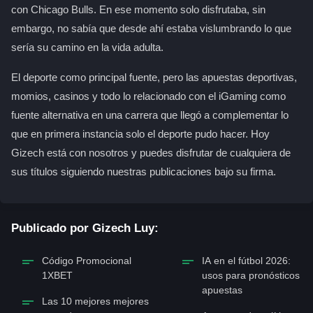
con Chicago Bulls. En ese momento solo disfrutaba, sin
embargo, no sabía que desde ahí estaba vislumbrando lo que
sería su camino en la vida adulta.
El deporte como principal fuente, pero las apuestas deportivas,
momios, casinos y todo lo relacionado con el iGaming como
fuente alternativa en una carrera que llegó a complementar lo
que en primera instancia solo el deporte pudo hacer. Hoy
Gizech está con nosotros y puedes disfrutar de cualquiera de
sus títulos siguiendo nuestras publicaciones bajo su firma.
Publicado por Gizech Luy:
Código Promocional
IA en el fútbol 2026:
1XBET
usos para pronósticos y
apuestas
Las 10 mejores mejores