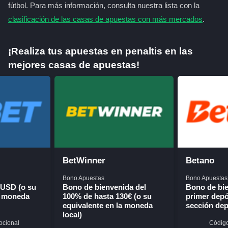
fútbol. Para más información, consulta nuestra lista con la
clasificación de las casas de apuestas con más mercados
.
¡Realiza tus apuestas en penaltis en las
mejores casas de apuestas!
BetWinner
Betano
Bono Apuestas
Bono Apuestas
 USD (o su
Bono de bienvenida del
Bono de bie
a moneda
100% de hasta 130€ (o su
primer depó
equivalente en la moneda
sección dep
local)
ocional
Código