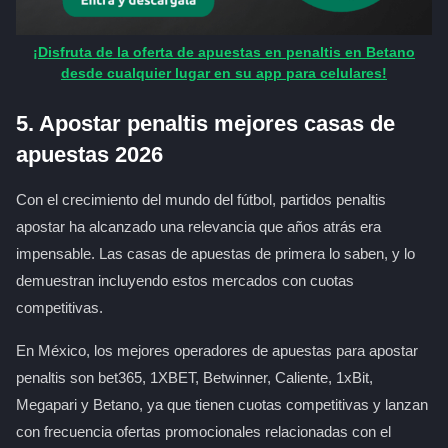
¡Disfruta de la oferta de apuestas en penaltis en Betano
desde cualquier lugar en su app para celulares!
5.
Apostar penaltis mejores casas de
apuestas 2026
Con el crecimiento del mundo del fútbol, partidos penaltis
apostar ha alcanzado una relevancia que años atrás era
impensable. Las casas de apuestas de primera lo saben, y lo
demuestran incluyendo estos mercados con cuotas
competitivas.
En México, los mejores operadores de apuestas para apostar
penaltis son bet365, 1XBET, Betwinner, Caliente, 1xBit,
Megapari y Betano, ya que tienen cuotas competitivas y lanzan
con frecuencia ofertas promocionales relacionadas con el