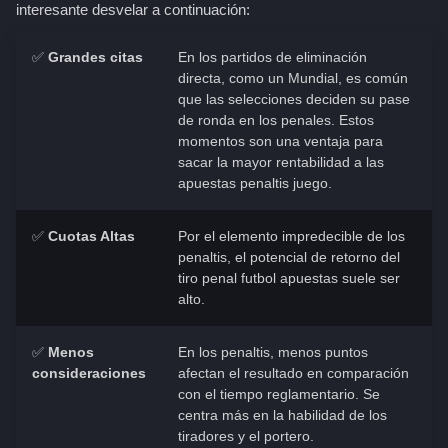
interesante desvelar a continuación:
✅
Grandes citas
En los partidos de eliminación
directa, como un Mundial, es común
que las selecciones deciden su pase
de ronda en los penales. Estos
momentos son una ventaja para
sacar la mayor rentabilidad a las
apuestas penaltis juego.
✅
Cuotas Altas
Por el elemento impredecible de los
penaltis, el potencial de retorno del
tiro penal futbol apuestas suele ser
alto.
✅
Menos
En los penaltis, menos puntos
consideraciones
afectan el resultado en comparación
con el tiempo reglamentario. Se
centra más en la habilidad de los
tiradores y el portero.