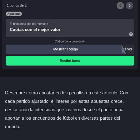
Descubre cómo apostar en los penaltis en este artículo. Con
cada partido ajustado, el interés por estas apuestas crece,
destacando la intensidad que los tiros desde el punto penal
aportan a los encuentros de fútbol en diversas partes del
mundo.