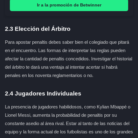
Ir a la promoción de Betwinner
2.3
Elección del Árbitro
Para apostar penaltis debes saber bien el colegiado que pitará
en el encuentro. Las formas de interpretar las reglas pueden
afectar la cantidad de penaltis concedidos. Investigar el historial
del árbitro te dará una ventaja al intentar acertar si habrá
penales en los noventa reglamentarios o no.
2.4
Jugadores Individuales
La presencia de jugadores habilidosos, como Kylian Mbappé o
Lionel Messi, aumenta la probabilidad de penaltis por su
constante asedio al área rival. Estar al tanto de las noticias del
equipo y la forma actual de los futbolistas es uno de los grandes